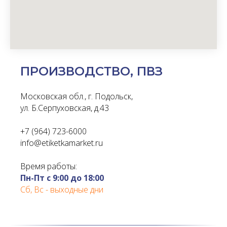
Не знаете, как сделать заказ?
Звоните, мы поможем!
+7 (964) 723-6000
ПРОИЗВОДСТВО, ПВЗ
+7
Московская обл., г. Подольск,
ул. Б.Серпуховская, д.43
Я соглашаюсь с правилами
политики
+7 (964) 723-6000
конфиденциальности
info@etiketkamarket.ru
Перезвоните мне
Время работы:
Пн-Пт с 9:00 до 18:00
Сб, Вс - выходные дни