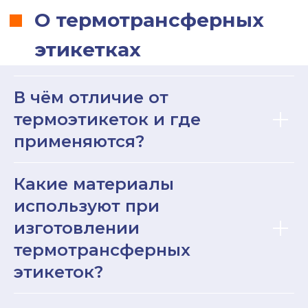
В чём отличие от
термоэтикеток и где
применяются?
Об отгрузке
Какие материалы
используют при
изготовлении
САМОВЫВОЗ
термотрансферных
Московская обл
г. Подольск
этикеток?
пос. Развилка