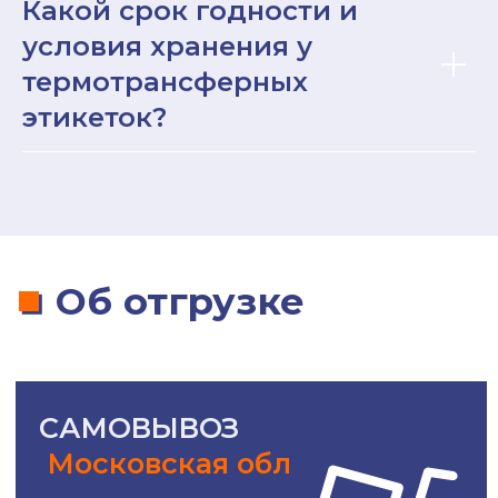
Какой срок годности и
ПОДРОБНЕЕ
условия хранения у
термотрансферных
КУРЬЕРСКАЯ доставка
этикеток?
по Москве и МО
Dostavista
Яндекс доставка
ПОДРОБНЕЕ
доставка до ПВЗ
по всей России
СДЭК
Boxbery
ПОДРОБНЕЕ