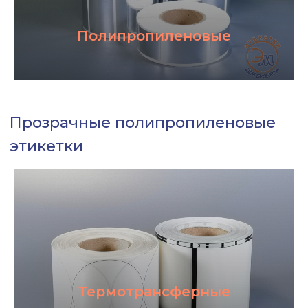
Полипропиленовые
Этикетки c готовым
дизайном
Термотрансферные