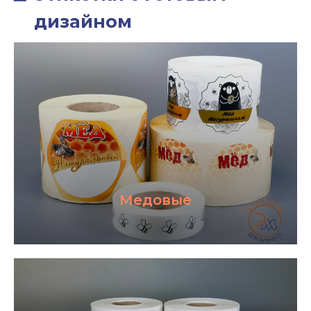
Об отгрузке
Медовые
САМОВЫВОЗ
Московская обл
г. Подольск
пос. Развилка
ПОДРОБНЕЕ