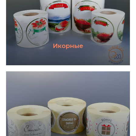
КУРЬЕРСКАЯ доставка
по Москве и МО
Dostavista
Яндекс доставка
Икорные
ПОДРОБНЕЕ
доставка до ПВЗ
по всей России
СДЭК
Boxbery
ПОДРОБНЕЕ