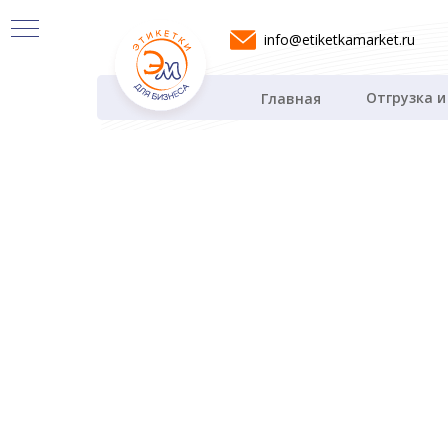
info@etiketkamarket.ru
Отгрузка и
Главная
Я
етки
е
ки
тный