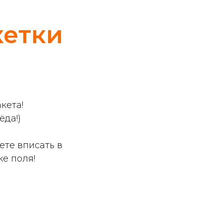
кетки
кета!
ёда!)
ете вписать в
е поля!