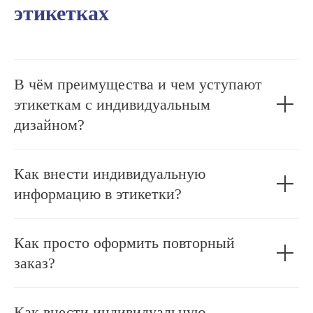
этикетках
КУРЬЕРСКАЯ доставка
по Москве и МО
Dostavista
В чём преимущества и чем уступают
Яндекс доставка
этикеткам с индивидуальным
дизайном?
ПОДРОБНЕЕ
Как внести индивидуальную
информацию в этикетки?
доставка до ПВЗ
по всей России
СДЭК
Как просто оформить повторный
Boxbery
заказ?
ПОДРОБНЕЕ
Как внести индивидуальную