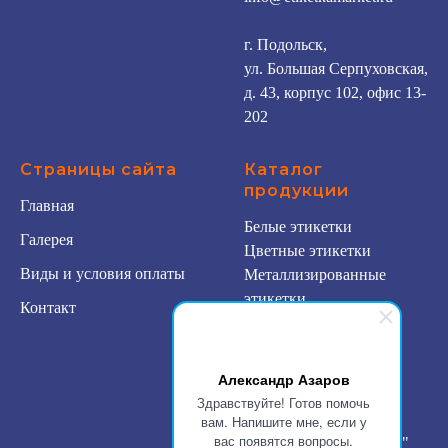
г. Подольск,
ул. Большая Серпуховская,
д. 43, корпус 102, офис 13-
202
Страницы сайта
Каталог
продукции
Главная
Белые этикетки
Галерея
Цветные этикетки
Виды и условия оплаты
Металлизированные
этикетки
Контакт
Прозрачные этикетки
Риббоны
Принтеры этикеток
Александр Азаров
Готовые этикетки
Здравствуйте! Готов помочь
- Медовые этикетки
вам. Напишите мне, если у
вас появятся вопросы.
- "Бонусы" и "Спасибо"