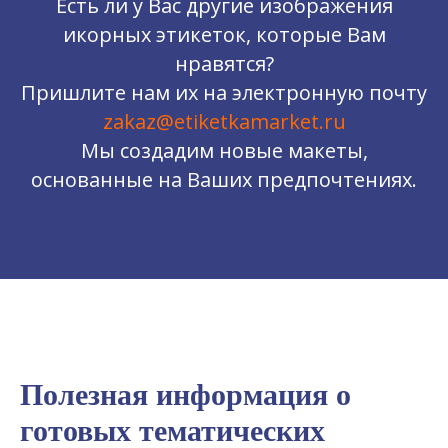
Есть ли у Вас другие изображения
икорных этикеток, которые Вам
нравятся?
Пришлите нам их на электронную почту
zakaz@etiketkamarket.ru
Мы создадим новые макеты,
основанные на Ваших предпочтениях.
Об отгрузке
САМОВЫВОЗ
Московская обл
г. Подольск
пос. Развилка
Полезная информация о
готовых тематических
ПОДРОБНЕЕ