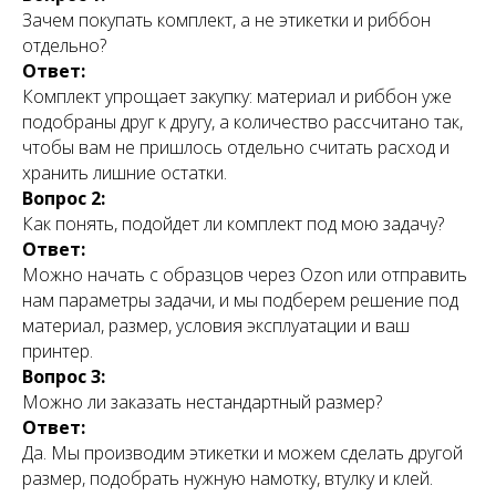
Зачем покупать комплект, а не этикетки и риббон
отдельно?
Ответ:
Комплект упрощает закупку: материал и риббон уже
подобраны друг к другу, а количество рассчитано так,
чтобы вам не пришлось отдельно считать расход и
хранить лишние остатки.
Вопрос 2:
Как понять, подойдет ли комплект под мою задачу?
Ответ:
Можно начать с образцов через Ozon или отправить
нам параметры задачи, и мы подберем решение под
материал, размер, условия эксплуатации и ваш
принтер.
У вас остались
Вопрос 3:
вопросы?
Можно ли заказать нестандартный размер?
Ответ:
Не знаете, как сделать заказ?
Да. Мы производим этикетки и можем сделать другой
Звоните, мы поможем!
размер, подобрать нужную намотку, втулку и клей.
+7 (964) 723-6000