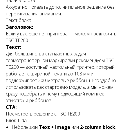
Задача блока
доставка ТЯЖЕЛЫХ грузов
Аккуратно показать дополнительное решение без
по всей России
перетягивания внимания.
Текст блока
Деловые линии
Заголовок:
ПЭК
Если у вас еще нет принтера — можем предложить
TSC TE200
ПОДРОБНЕЕ
Текст:
Для большинства стандартных задач
термотрансферной маркировки рекомендуем TSC
TE200 — доступный настольный принтер, который
работает с шириной печати до 108 мм и
поддерживает 300-метровые риббоны. Его удобно
использовать как стартовую модель, а мы можем
сразу подобрать к нему подходящий комплект
этикеток и риббонов.
CTA:
Посмотреть решение с TSC TE200
Блок Tilda
Небольшой
Text + Image
или
2-column block
.