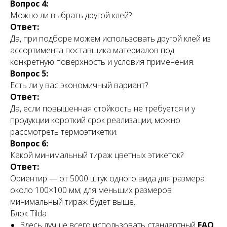
Вопрос 4:
Можно ли выбрать другой клей?
Ответ:
Да, при подборе можем использовать другой клей из
+7
ассортимента поставщика материалов под
конкретную поверхность и условия применения.
Вопрос 5:
Есть ли у вас экономичный вариант?
Я соглашаюсь с правилами
политики
Ответ:
конфиденциальности
Да, если повышенная стойкость не требуется и у
продукции короткий срок реализации, можно
Перезвоните мне
рассмотреть термоэтикетки.
Вопрос 6:
Какой минимальный тираж цветных этикеток?
Ответ:
Ориентир — от 5000 штук одного вида для размера
около 100×100 мм; для меньших размеров
минимальный тираж будет выше.
Блок Tilda
Здесь лучше всего использовать стандартный
FAQ