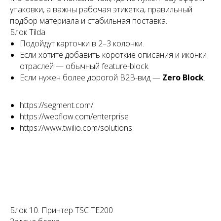
упаковки, а важны рабочая этикетка, правильный
подбор материала и стабильная поставка.
КУРЬЕРСКАЯ доставка
Блок Tilda
по Москве и МО
Подойдут карточки в 2–3 колонки.
Dostavista
Если хотите добавить короткие описания и иконки
Яндекс доставка
отраслей — обычный feature-block.
Если нужен более дорогой B2B-вид —
Zero Block
.
ПОДРОБНЕЕ
https://segment.com/
https://webflow.com/enterprise
https://www.twilio.com/solutions
доставка до ПВЗ
по всей России
СДЭК
Boxbery
ПОДРОБНЕЕ
Блок 10. Принтер TSC TE200