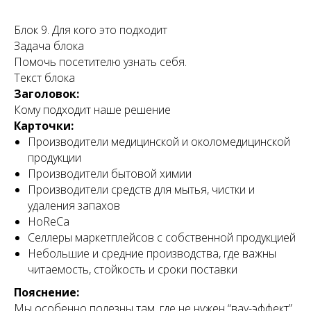
Блок 9. Для кого это подходит
Задача блока
Помочь посетителю узнать себя.
Текст блока
Заголовок:
Кому подходит наше решение
Карточки:
Производители медицинской и околомедицинской
Об отгрузке
продукции
Производители бытовой химии
Производители средств для мытья, чистки и
САМОВЫВОЗ
удаления запахов
Московская обл
HoReCa
Селлеры маркетплейсов с собственной продукцией
г. Подольск
Небольшие и средние производства, где важны
пос. Развилка
читаемость, стойкость и сроки поставки
ПОДРОБНЕЕ
Пояснение:
Мы особенно полезны там, где не нужен “вау-эффект”