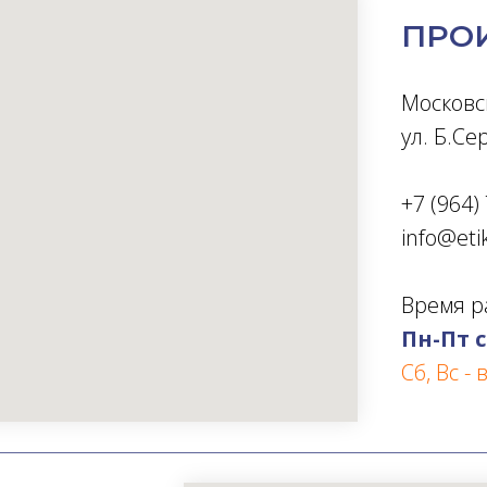
ПРОИ
Московск
ул. Б.Се
+7 (964
info@et
Время р
Пн-Пт с
Сб, Вс -