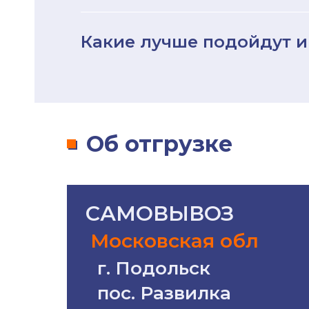
е)
Какие лучше подойдут и
)
НЫ
Об отгрузке
ла)
САМОВЫВОЗ
НЫЕ
Московская обл
г. Подольск
пос. Развилка