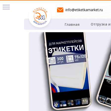
info@etiketkamarket.ru
Отгрузка и
Главная
Я
етки
е
ки
тный