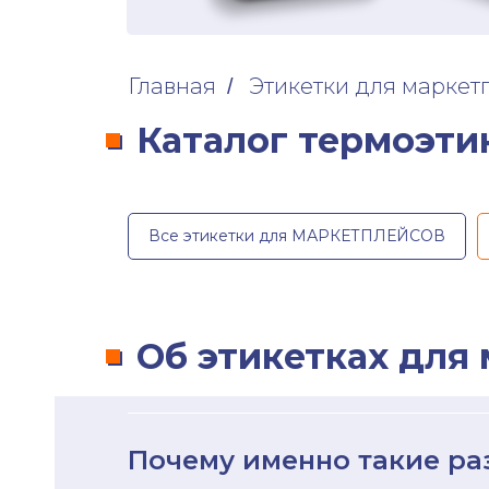
Главная
Этикетки для маркет
/
АЗ
Каталог термоэти
КИ
Все этикетки для МАРКЕТПЛЕЙСОВ
ры
ы
Об этикетках для
Ы
Почему именно такие р