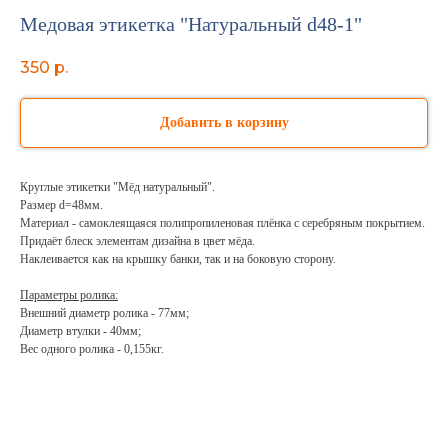
Медовая этикетка "Натуральный d48-1"
350
р.
Добавить в корзину
Круглые этикетки "Мёд натуральный".
Размер d=48мм.
Материал - самоклеящаяся полипропиленовая плёнка с серебряным покрытием.
Придаёт блеск элементам дизайна в цвет мёда.
Наклеивается как на крышку банки, так и на боковую сторону.
Параметры ролика:
Внешний диаметр ролика - 77мм;
Диаметр втулки - 40мм;
Вес одного ролика - 0,155кг.