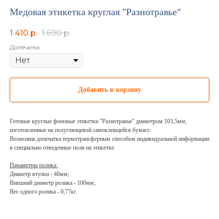
Медовая этикетка круглая "Разнотравье"
1 410
р.
1 690
р.
Допечатка
Добавить в корзину
Готовые круглые фоновые этикетки "Разнотравье" диаметром 103,5мм,
изготовленные на полуглянцевой самоклеящейся бумаге.
Возможна допечатка термотрансферным способом индивидуальной информации
в специально отведенные поля на этикетке.
Параметры ролика:
Диаметр втулки - 40мм;
Внешний диаметр ролика - 100мм;
Вес одного ролика - 0,77кг.