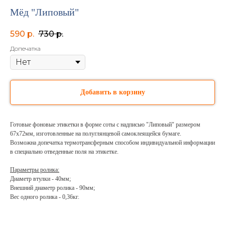
Мёд "Липовый"
590
р.
730
р.
Допечатка
Добавить в корзину
Готовые фоновые этикетки в форме соты с надписью "Липовый" размером
67х72мм, изготовленные на полуглянцевой самоклеящейся бумаге.
Возможна допечатка термотрансферным способом индивидуальной информации
в специально отведенные поля на этикетке.
Параметры ролика:
Диаметр втулки - 40мм;
Внешний диаметр ролика - 90мм;
Вес одного ролика - 0,36кг.