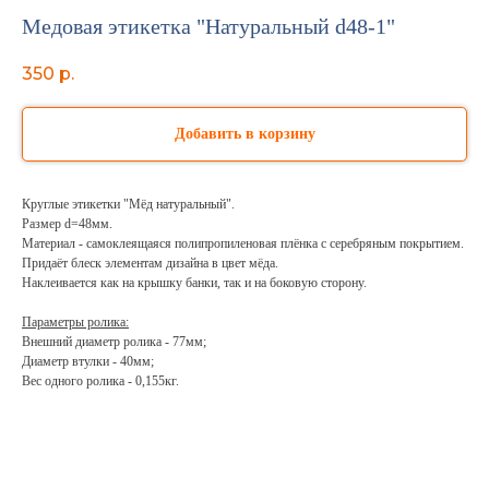
Медовая этикетка "Натуральный d48-1"
350
р.
Добавить в корзину
Круглые этикетки "Мёд натуральный".
Размер d=48мм.
Материал - самоклеящаяся полипропиленовая плёнка с серебряным покрытием.
Придаёт блеск элементам дизайна в цвет мёда.
Наклеивается как на крышку банки, так и на боковую сторону.
Параметры ролика:
Внешний диаметр ролика - 77мм;
Диаметр втулки - 40мм;
Вес одного ролика - 0,155кг.