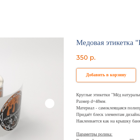
Медовая этикетка "
350
р.
Добавить в корзину
Круглые этикетки "Мёд натураль
Размер d=48мм.
Материал - самоклеящаяся полип
Придаёт блеск элементам дизайна
Наклеивается как на крышку банк
Параметры ролика: