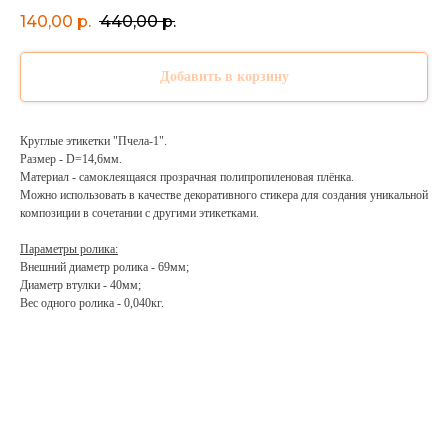
140,00
р.
440,00
р.
Добавить в корзину
Круглые этикетки "Пчела-1".
Размер - D=14,6мм.
Материал - самоклеящаяся прозрачная полипропиленовая плёнка.
Можно использовать в качестве декоративного стикера для создания уникальной
композиции в сочетании с другими этикетками.
Параметры ролика:
Внешний диаметр ролика - 69мм;
Диаметр втулки - 40мм;
Вес одного ролика - 0,040кг.