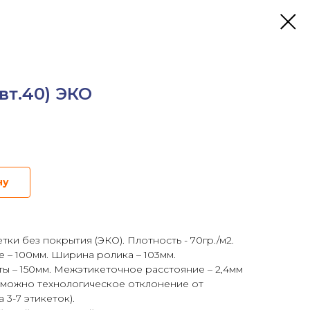
вт.40) ЭКО
ну
ки без покрытия (ЭКО). Плотность - 70гр./м2.
 – 100мм. Ширина ролика – 103мм.
ты – 150мм. Межэтикеточное расстояние – 2,4мм
озможно технологическое отклонение от
 3-7 этикеток).