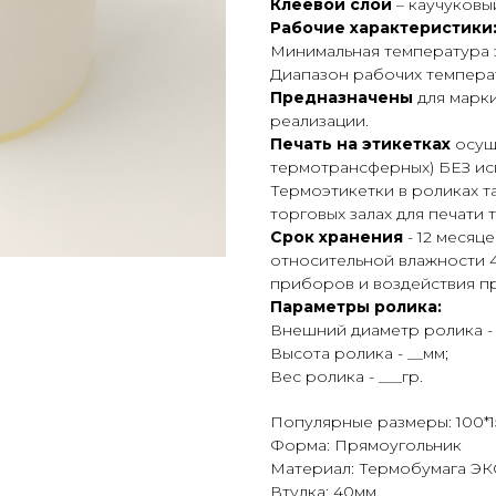
Клеевой слой
– каучуковы
Рабочие характеристики
Минимальная температура 
Диапазон рабочих температ
Предназначены
для марк
реализации.
Печать на этикетках
осуще
термотрансферных) БЕЗ ис
Термоэтикетки в роликах 
торговых залах для печати 
Срок хранения
- 12 месяц
относительной влажности 4
приборов и воздействия пр
Параметры ролика:
Внешний диаметр ролика - 
Высота ролика - __мм;
Вес ролика - ___гр.
Популярные размеры: 100*
Форма: Прямоугольник
Материал: Термобумага Э
Втулка: 40мм