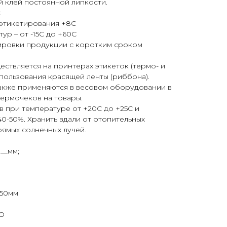
й клей постоянной липкости.
:
этикетирования +8С
ур – от -15С до +60С
ировки продукции с коротким сроком
ствляется на принтерах этикеток (термо- и
пользования красящей ленты (риббона).
также применяются в весовом оборудовании в
термочеков на товары.
ев при температуре от +20С до +25С и
0-50%. Хранить вдали от отопительных
ямых солнечных лучей.
__мм;
150мм
КО