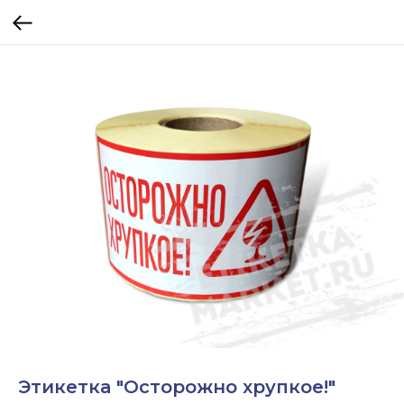
Этикетка "Осторожно хрупкое!"