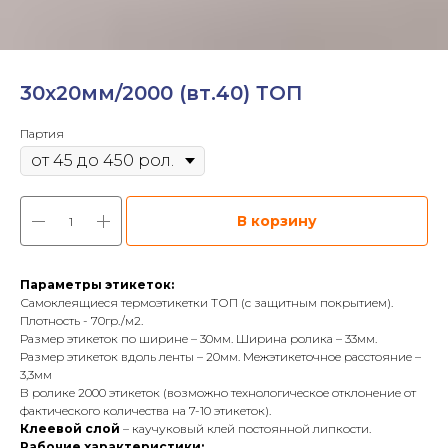
30х20мм/2000 (вт.40) ТОП
Партия
В корзину
Параметры этикеток:
Самоклеящиеся термоэтикетки ТОП (с защитным покрытием).
Плотность - 70гр./м2.
Размер этикеток по ширине – 30мм. Ширина ролика – 33мм.
Размер этикеток вдоль ленты – 20мм. Межэтикеточное расстояние –
3,3мм
В ролике 2000 этикеток (возможно технологическое отклонение от
фактического количества на 7-10 этикеток).
Клеевой слой
– каучуковый клей постоянной липкости.
Рабочие характеристики: