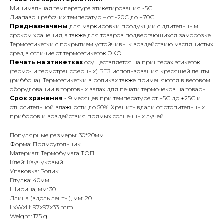
Минимальная температура этикетирования -5С
Диапазон рабочих температур – от -20С до +70С
Предназначены
для маркировки продукции с длительным
сроком хранения, а также для товаров подвергающихся заморозке.
Термоэтикетки с покрытием устойчивы к воздействию маслянистых
сред в отличие от термоэтикеток ЭКО.
Печать на этикетках
осуществляется на принтерах этикеток
(термо- и термотрансферных) БЕЗ использования красящей ленты
(риббона). Термоэтикетки в роликах также применяются в весовом
оборудовании в торговых залах для печати термочеков на товары.
Срок хранения
- 9 месяцев при температуре от +5С до +25С и
относительной влажности до 50%. Хранить вдали от отопительных
приборов и воздействия прямых солнечных лучей.
Популярные размеры: 30*20мм
Форма: Прямоугольник
Материал: Термобумага ТОП
Клей: Каучуковый
Упаковка: Ролик
Втулка: 40мм
Ширина, мм: 30
Длина (вдоль ленты), мм: 20
LxWxH: 97x97x33 mm
Weight: 175 g