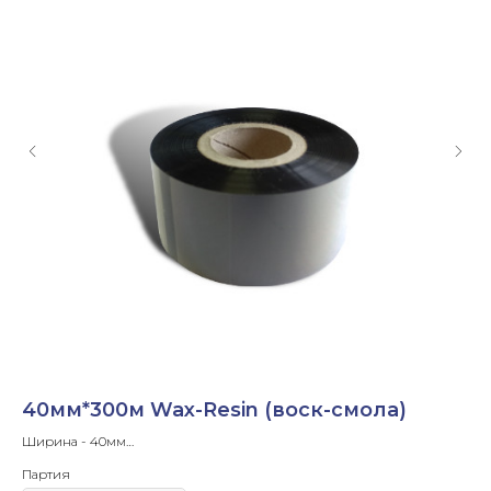
40мм*300м Wax-Resin (воск-смола)
4
Ширина - 40мм
Ши
Длина ленты- 300 м
Дли
Партия
Па
Диаметр втулки - 1'
Диа