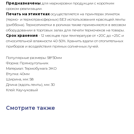
Предназначены
для маркировки продукции с коротким
сроком реализации.
Печать на этикетках
осуществляется на принтерах этикеток
(термо- и термотрансферных) БЕЗ использования красящей ленты
(риббона). Термоэтикетки в роликах также применяются в весовом
оборудовании в торговых залах для печати термочеков на товары.
Срок хранения
- 12 месяцев при температуре от +20С до +25С и
относительной влажности 40-50%. Хранить вдали от отопительных
приборов и воздействия прямых солнечных лучей.
Популярные размеры: 58*30мм
Форма: Прямоугольник
Материал: Термобумага ЭКО
Втулка: 40мм
Ширина, мм: 58
Длина (вдоль ленты), мм: 30
Клей: Каучуковый
Смотрите также