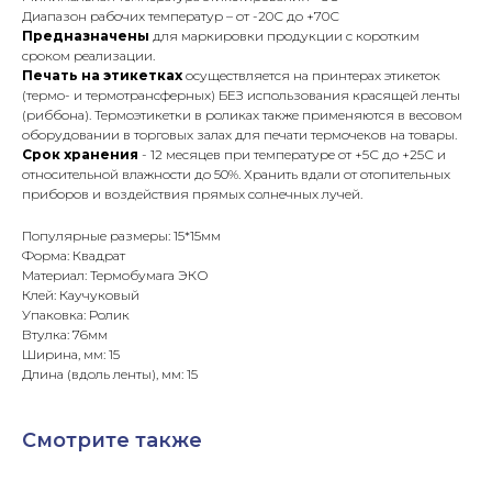
Диапазон рабочих температур – от -20С до +70С
Предназначены
для маркировки продукции с коротким
сроком реализации.
Печать на этикетках
осуществляется на принтерах этикеток
(термо- и термотрансферных) БЕЗ использования красящей ленты
(риббона). Термоэтикетки в роликах также применяются в весовом
оборудовании в торговых залах для печати термочеков на товары.
Срок хранения
- 12 месяцев при температуре от +5С до +25С и
относительной влажности до 50%. Хранить вдали от отопительных
приборов и воздействия прямых солнечных лучей.
Популярные размеры: 15*15мм
Форма: Квадрат
Материал: Термобумага ЭКО
Клей: Каучуковый
Упаковка: Ролик
Втулка: 76мм
Ширина, мм: 15
Длина (вдоль ленты), мм: 15
Смотрите также