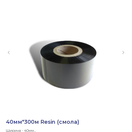
40мм*300м Resin (смола)
8
Ширина - 40мм
Ши