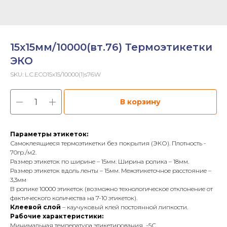
15х15мм/10000(вт.76) Термоэтикетки
ЭКО
SKU:
L.C.ECO15x15/10000(1)s76W
В корзину
Параметры этикеток:
Самоклеящиеся термоэтикетки без покрытия (ЭКО). Плотность -
70гр./м2.
Размер этикеток по ширине – 15мм. Ширина ролика – 18мм.
Размер этикеток вдоль ленты – 15мм. Межэтикеточное расстояние –
3,3мм
В ролике 10000 этикеток (возможно технологическое отклонение от
фактического количества на 7-10 этикеток).
Клеевой слой
– каучуковый клей постоянной липкости.
Рабочие характеристики:
Минимальная температура этикетирования -5С