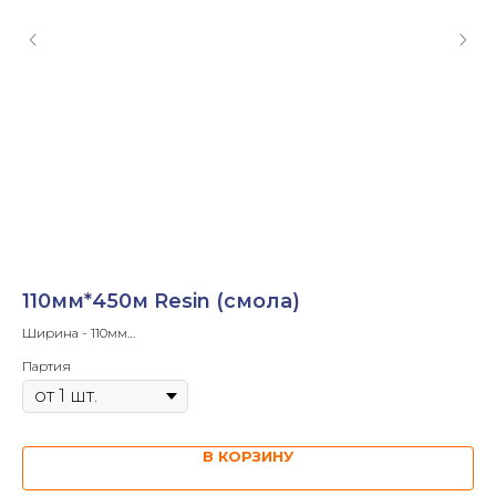
110мм*450м Resin (смола)
3
Ширина - 110мм
Ши
Длина ленты- 450м
Дли
Партия
Па
Диаметр втулки - 1'
Диа
Намотка - OUT
Нам
В КОРЗИНУ