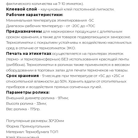
фактического количества на 7-10 этикеток).
Клеевой слой
– каучуковый клей постоянной липкости.
Рабочие характеристики:
Минимальная температура этикетирования -5С
Диапазон рабочих температур – от -20С до +70С
Предназначены
для маркировки продукции с длительным
сроком хранения, а также для товаров подвергающихся заморозке.
Термоэтикетки с покрытием устойчивы к воздействию маслянистых
сред в отличие от термоэтикеток ЭКО.
Печать на этикетках
осуществляется на принтерах этикеток
(термо- и термотрансферных) БЕЗ использования красящей ленты
(риббона). Термоэтикетки в роликах также применяются в весовом
оборудовании в торговых залах для печати термочеков на товары.
Срок хранения
- 9 месяцев при температуре от +5С до +25С и
относительной влажности до 50%. Хранить вдали от отопительных
приборов и воздействия прямых солнечных лучей.
Параметры ролика:
Внешний диаметр ролика - 97мм;
Высота ролика - 33мм;
Вес ролика - 175гр.
Популярные размеры: 30*20мм
Форма: Прямоугольник
Материал: Термобумага ТОП
Клей: Каучуковый