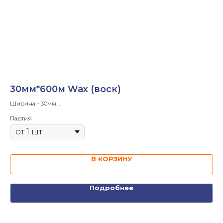
30мм*600м Wax (воск)
6
Ширина - 30мм
Ши
Длина ленты- 600 м
Дл
Партия
Па
Диаметр втулки - 1'
Диа
Намотка - OUT
Нам
В КОРЗИНУ
Подробнее