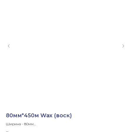
80мм*450м Wax (воск)
3
Ширина - 80мм
Ши
Длина ленты- 450м
Дли