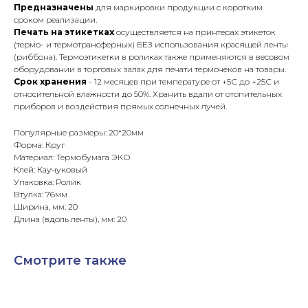
Предназначены
для маркировки продукции с коротким
сроком реализации.
Печать на этикетках
осуществляется на принтерах этикеток
(термо- и термотрансферных) БЕЗ использования красящей ленты
(риббона). Термоэтикетки в роликах также применяются в весовом
оборудовании в торговых залах для печати термочеков на товары.
Срок хранения
- 12 месяцев при температуре от +5С до +25С и
относительной влажности до 50%. Хранить вдали от отопительных
приборов и воздействия прямых солнечных лучей.
Популярные размеры: 20*20мм
Форма: Круг
Материал: Термобумага ЭКО
Клей: Каучуковый
Упаковка: Ролик
Втулка: 76мм
Ширина, мм: 20
Длина (вдоль ленты), мм: 20
Смотрите также