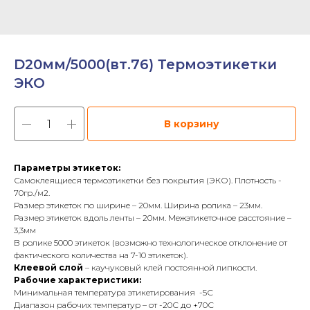
D20мм/5000(вт.76) Термоэтикетки
ЭКО
В корзину
Параметры этикеток:
Самоклеящиеся термоэтикетки без покрытия (ЭКО). Плотность -
70гр./м2.
Размер этикеток по ширине – 20мм. Ширина ролика – 23мм.
Размер этикеток вдоль ленты – 20мм. Межэтикеточное расстояние –
3,3мм
В ролике 5000 этикеток (возможно технологическое отклонение от
фактического количества на 7-10 этикеток).
Клеевой слой
– каучуковый клей постоянной липкости.
Рабочие характеристики:
Минимальная температура этикетирования -5С
Диапазон рабочих температур – от -20С до +70С