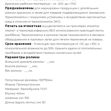
Диапазон рабочих температур – от -20С до +70С
Предназначены
для маркировки продукции с длительным
сроком хранения, а также для товаров подвергающихся заморозке.
Термоэтикетки с покрытием устойчивы к воздействию маслянистых
сред в отличие от термоэтикеток ЭКО.
Печать на этикетках
осуществляется на принтерах этикеток
(термо- и термотрансферных) БЕЗ использования красящей ленты
(риббона). Термоэтикетки в роликах также применяются в весовом
оборудовании в торговых залах для печати термочеков на товары.
Срок хранения
- 9 месяцев при температуре от +5С до +25С и
относительной влажности до 50%. Хранить вдали от отопительных
приборов и воздействия прямых солнечных лучей.
Параметры ролика:
Внешний диаметр ролика - __мм;
Высота ролика - __мм;
Вес ролика - ___гр.
Популярные размеры: 100*50мм
Форма: Прямоугольник
Материал: Термобумага ТОП
Втулка: 40мм
Ширина, мм: 100
Длина (вдоль ленты), мм: 50