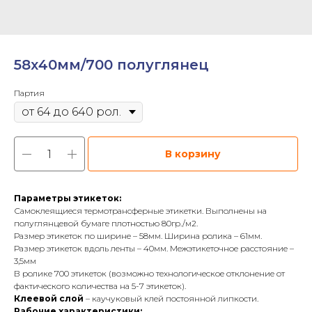
58х40мм/700 полуглянец
Партия
В корзину
Параметры этикеток:
Самоклеящиеся термотрансферные этикетки. Выполнены на
полуглянцевой бумаге плотностью 80гр./м2.
Размер этикеток по ширине – 58мм. Ширина ролика – 61мм.
Размер этикеток вдоль ленты – 40мм. Межэтикеточное расстояние –
3,5мм
В ролике 700 этикеток (возможно технологическое отклонение от
фактического количества на 5-7 этикеток).
Клеевой слой
– каучуковый клей постоянной липкости.
Рабочие характеристики: