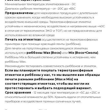
Минимальная температура этикетирования - 0С
Диапазон рабочих температур – от -20С до +65С
Предназначены
для маркировки продукции с длительным
сроком хранения, когда необходима высокая устойчивость к
воздействию внешней среды. Термотрансферные этикетки
устойчивы к механическому воздействию и нагреванию выше +40С
в отличие от термоэтикеток ЭКО и ТОП, но не предназначены для
использования во влажной среде.
Печать на этикетках
осуществляется на термотрансферных
принтерах при помощи красящей ленты (риббона).
Для печати на полуглянцевых самоклеящихся этикетках
используются
риббоны Wax (Воск)
или
Mix (Воск+Смола)
.
Риббоны Mix в большей степени устойчивы к истиранию, чем
риббоны Wax.
Рекомендуем тестировать совместимость риббонов и этикеток.
Если вы планируете покупать термотрансферные
этикетки и риббоны у нас, то мы вышлем вам образцы
печати разными риббонами (Wax и Mix) на
соответствующих этикетках, чтобы вы могли их
протестировать и выбрать подходящий вариант.
Срок хранения
- 12 месяцев при температуре от +5С до +25С и
относительной влажности до 50%. Хранить вдали от отопительных
приборов и воздействия прямых солнечных лучей.