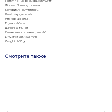
Популярные размеры: 58*40мм
Форма: Прямоугольник
Материал: Полуглянец
Клей: Каучуковый
Упаковка: Ролик
Втулка: 40мм
Ширина, мм: 58
Длина (вдоль ленты), мм: 40
LxWxH: 84x84x61 mm
Weight: 260 g
Смотрите также