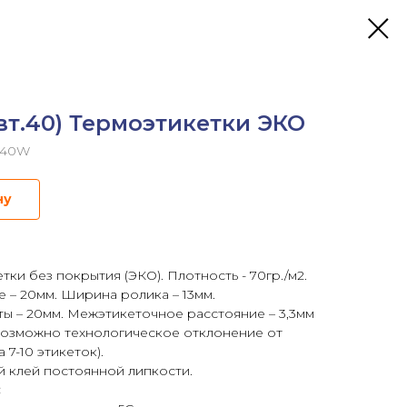
вт.40) Термоэтикетки ЭКО
)s40W
ну
ки без покрытия (ЭКО). Плотность - 70гр./м2.
 – 20мм. Ширина ролика – 13мм.
ты – 20мм. Межэтикеточное расстояние – 3,3мм
(возможно технологическое отклонение от
 7-10 этикеток).
й клей постоянной липкости.
: