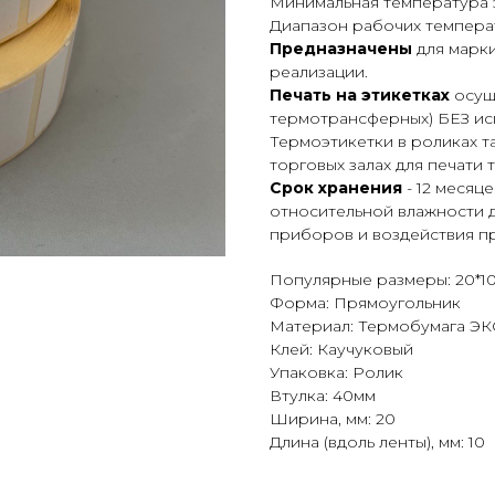
Минимальная температура 
Диапазон рабочих температ
Предназначены
для марк
реализации.
Печать на этикетках
осуще
термотрансферных) БЕЗ ис
Термоэтикетки в роликах 
торговых залах для печати 
Срок хранения
- 12 месяц
относительной влажности д
приборов и воздействия пр
Популярные размеры: 20*1
Форма: Прямоугольник
Материал: Термобумага Э
Клей: Каучуковый
Упаковка: Ролик
Втулка: 40мм
Ширина, мм: 20
Длина (вдоль ленты), мм: 10