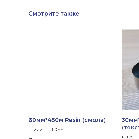
Смотрите также
60мм*450м Resin (смола)
30мм*
(тек
Ширина - 60мм
Длина ленты- 450м
Ширина