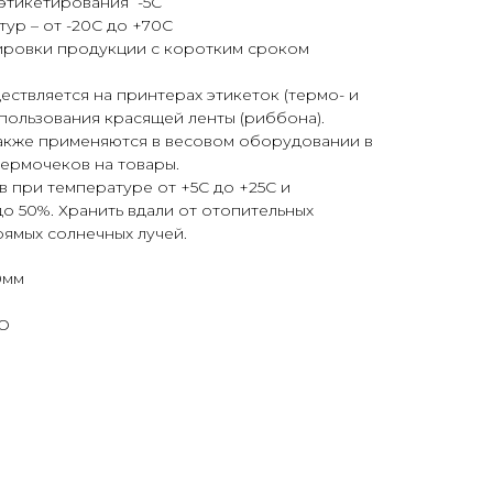
этикетирования -5С
ур – от -20С до +70С
ировки продукции с коротким сроком
ствляется на принтерах этикеток (термо- и
пользования красящей ленты (риббона).
также применяются в весовом оборудовании в
термочеков на товары.
ев при температуре от +5С до +25С и
о 50%. Хранить вдали от отопительных
ямых солнечных лучей.
0мм
КО