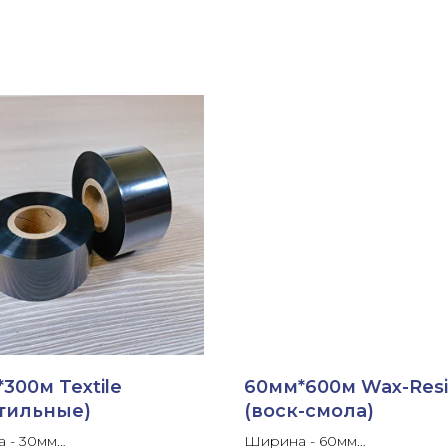
300м Textile
60мм*600м Wax-Res
стильные)
(воск-смола)
 - 30мм
Ширина - 60мм