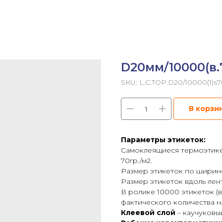
D20мм/10000(в.
SKU:
L.C.TOP.D20/10000(1)s
В корзи
Параметры этикеток:
Самоклеящиеся термоэтикет
70гр./м2.
Размер этикеток по ширине
Размер этикеток вдоль лен
В ролике 10000 этикеток 
фактического количества на
Клеевой слой
– каучуковы