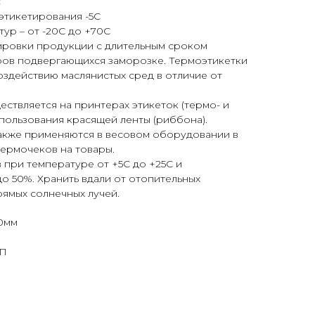
:
этикетирования -5С
ур – от -20С до +70С
ировки продукции с длительным сроком
аров подвергающихся заморозке. Термоэтикетки
оздействию маслянистых сред в отличие от
ствляется на принтерах этикеток (термо- и
пользования красящей ленты (риббона).
также применяются в весовом оборудовании в
термочеков на товары.
в при температуре от +5С до +25С и
о 50%. Хранить вдали от отопительных
ямых солнечных лучей.
0мм
ОП