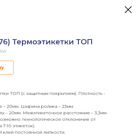
76) Термоэтикетки ТОП
76W
ну
ки ТОП (с защитным покрытием). Плотность -
 – 20мм. Ширина ролика – 23мм.
ты – 20мм. Межэтикеточное расстояние – 3,3мм
(возможно технологическое отклонение от
 7-10 этикеток).
й клей постоянной липкости.