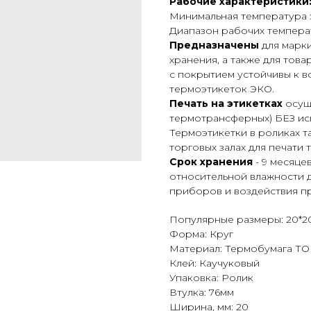
Рабочие характеристики
Минимальная температура 
Диапазон рабочих температ
Предназначены
для марк
хранения, а также для тов
с покрытием устойчивы к в
термоэтикеток ЭКО.
Печать на этикетках
осуще
термотрансферных) БЕЗ ис
Термоэтикетки в роликах 
торговых залах для печати 
Срок хранения
- 9 месяце
относительной влажности д
приборов и воздействия пр
Популярные размеры: 20*2
Форма: Круг
Материал: Термобумага Т
Клей: Каучуковый
Упаковка: Ролик
Втулка: 76мм
Ширина, мм: 20