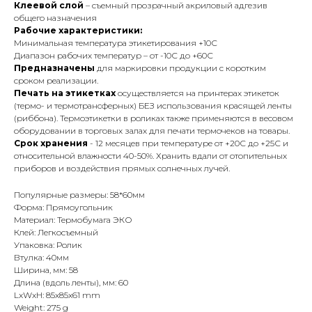
Клеевой слой
– съемный прозрачный акриловый адгезив
общего назначения
Рабочие характеристики:
Минимальная температура этикетирования +10С
Диапазон рабочих температур – от -10С до +60С
Предназначены
для маркировки продукции с коротким
сроком реализации.
Печать на этикетках
осуществляется на принтерах этикеток
(термо- и термотрансферных) БЕЗ использования красящей ленты
(риббона). Термоэтикетки в роликах также применяются в весовом
оборудовании в торговых залах для печати термочеков на товары.
Срок хранения
- 12 месяцев при температуре от +20С до +25С и
относительной влажности 40-50%. Хранить вдали от отопительных
приборов и воздействия прямых солнечных лучей.
Популярные размеры: 58*60мм
Форма: Прямоугольник
Материал: Термобумага ЭКО
Клей: Легкосъемный
Упаковка: Ролик
Втулка: 40мм
Ширина, мм: 58
Длина (вдоль ленты), мм: 60
LxWxH: 85x85x61 mm
Weight: 275 g