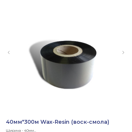
40мм*300м Wax-Resin (воск-смола)
8
Ширина - 40мм
Ши