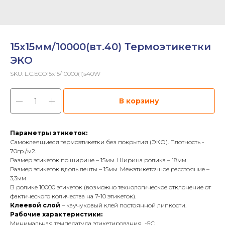
15х15мм/10000(вт.40) Термоэтикетки
ЭКО
SKU:
L.C.ECO15x15/10000(1)s40W
В корзину
Параметры этикеток:
Самоклеящиеся термоэтикетки без покрытия (ЭКО). Плотность -
70гр./м2.
Размер этикеток по ширине – 15мм. Ширина ролика – 18мм.
Размер этикеток вдоль ленты – 15мм. Межэтикеточное расстояние –
3,3мм
В ролике 10000 этикеток (возможно технологическое отклонение от
фактического количества на 7-10 этикеток).
Клеевой слой
– каучуковый клей постоянной липкости.
Рабочие характеристики:
Минимальная температура этикетирования -5С