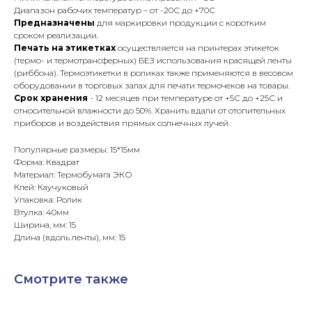
Диапазон рабочих температур – от -20С до +70С
Предназначены
для маркировки продукции с коротким
сроком реализации.
Печать на этикетках
осуществляется на принтерах этикеток
(термо- и термотрансферных) БЕЗ использования красящей ленты
(риббона). Термоэтикетки в роликах также применяются в весовом
оборудовании в торговых залах для печати термочеков на товары.
Срок хранения
- 12 месяцев при температуре от +5С до +25С и
относительной влажности до 50%. Хранить вдали от отопительных
приборов и воздействия прямых солнечных лучей.
Популярные размеры: 15*15мм
Форма: Квадрат
Материал: Термобумага ЭКО
Клей: Каучуковый
Упаковка: Ролик
Втулка: 40мм
Ширина, мм: 15
Длина (вдоль ленты), мм: 15
Смотрите также