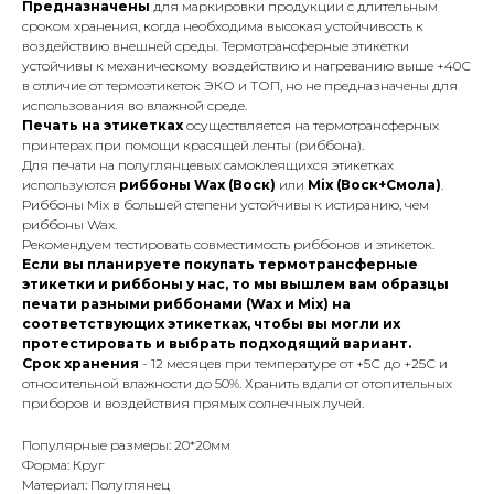
Предназначены
для маркировки продукции с длительным
сроком хранения, когда необходима высокая устойчивость к
воздействию внешней среды. Термотрансферные этикетки
устойчивы к механическому воздействию и нагреванию выше +40С
в отличие от термоэтикеток ЭКО и ТОП, но не предназначены для
использования во влажной среде.
Печать на этикетках
осуществляется на термотрансферных
принтерах при помощи красящей ленты (риббона).
Для печати на полуглянцевых самоклеящихся этикетках
используются
риббоны Wax (Воск)
или
Mix (Воск+Смола)
.
Риббоны Mix в большей степени устойчивы к истиранию, чем
риббоны Wax.
Рекомендуем тестировать совместимость риббонов и этикеток.
Если вы планируете покупать термотрансферные
этикетки и риббоны у нас, то мы вышлем вам образцы
печати разными риббонами (Wax и Mix) на
соответствующих этикетках, чтобы вы могли их
протестировать и выбрать подходящий вариант.
Срок хранения
- 12 месяцев при температуре от +5С до +25С и
относительной влажности до 50%. Хранить вдали от отопительных
приборов и воздействия прямых солнечных лучей.
Популярные размеры: 20*20мм
Форма: Круг
Материал: Полуглянец