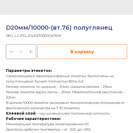
D20мм/10000-(вт.76) полуглянец
SKU:
L.C.PGL20x20/10000(1)s76W
В корзину
Параметры этикеток:
Самоклеящиеся термотрансферные этикетки. Выполнены на
полуглянцевой бумаге плотностью 80гр./м2.
Размер этикеток по ширине – 20мм. Ширина ролика – 23мм.
Размер этикеток вдоль ленты – 20мм. Межэтикеточное расстояние –
3,3мм
В ролике 10000 этикеток (возможно технологическое отклонение от
фактического количества на 7-10 этикеток).
Клеевой слой
– каучуковый клей постоянной липкости.
Рабочие характеристики:
Минимальная температура этикетирования 0С
Диапазон рабочих температур – от -20С до +65С