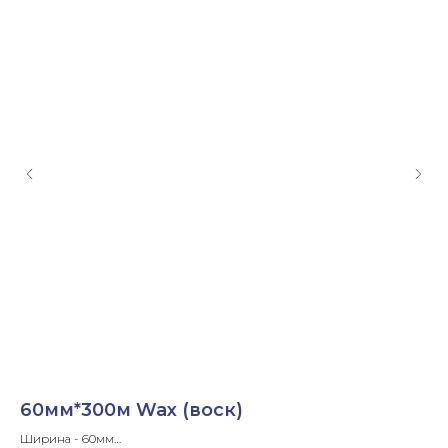
60мм*300м Wax (воск)
3
Ширина - 60мм
Ши