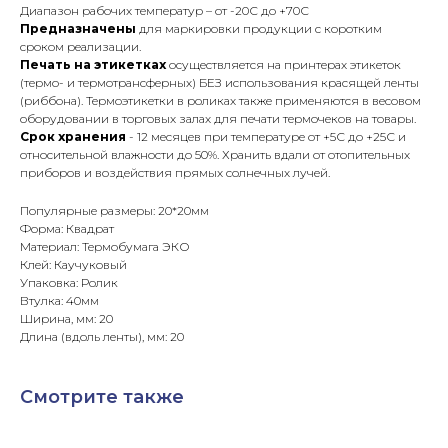
Диапазон рабочих температур – от -20С до +70С
Предназначены
для маркировки продукции с коротким
сроком реализации.
Печать на этикетках
осуществляется на принтерах этикеток
(термо- и термотрансферных) БЕЗ использования красящей ленты
(риббона). Термоэтикетки в роликах также применяются в весовом
оборудовании в торговых залах для печати термочеков на товары.
Срок хранения
- 12 месяцев при температуре от +5С до +25С и
относительной влажности до 50%. Хранить вдали от отопительных
приборов и воздействия прямых солнечных лучей.
Популярные размеры: 20*20мм
Форма: Квадрат
Материал: Термобумага ЭКО
Клей: Каучуковый
Упаковка: Ролик
Втулка: 40мм
Ширина, мм: 20
Длина (вдоль ленты), мм: 20
Смотрите также