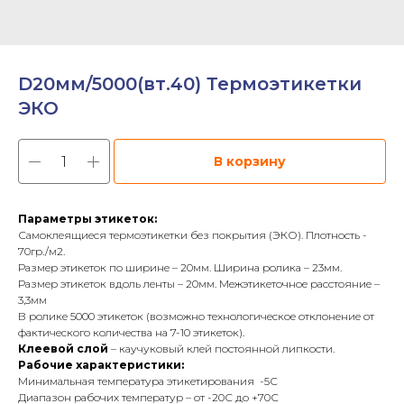
D20мм/5000(вт.40) Термоэтикетки
ЭКО
В корзину
Параметры этикеток:
Самоклеящиеся термоэтикетки без покрытия (ЭКО). Плотность -
70гр./м2.
Размер этикеток по ширине – 20мм. Ширина ролика – 23мм.
Размер этикеток вдоль ленты – 20мм. Межэтикеточное расстояние –
3,3мм
В ролике 5000 этикеток (возможно технологическое отклонение от
фактического количества на 7-10 этикеток).
Клеевой слой
– каучуковый клей постоянной липкости.
Рабочие характеристики:
Минимальная температура этикетирования -5С
Диапазон рабочих температур – от -20С до +70С