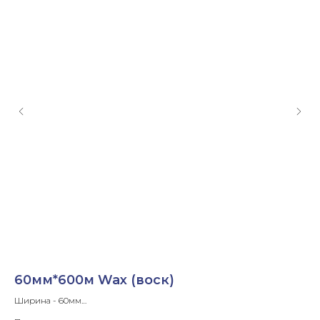
60мм*600м Wax (воск)
1
Ширина - 60мм
Ши
Длина ленты- 600м
Дли