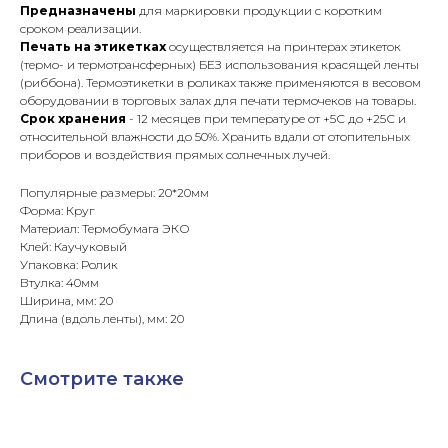
Предназначены
для маркировки продукции с коротким
сроком реализации.
Печать на этикетках
осуществляется на принтерах этикеток
(термо- и термотрансферных) БЕЗ использования красящей ленты
(риббона). Термоэтикетки в роликах также применяются в весовом
оборудовании в торговых залах для печати термочеков на товары.
Срок хранения
- 12 месяцев при температуре от +5С до +25С и
относительной влажности до 50%. Хранить вдали от отопительных
приборов и воздействия прямых солнечных лучей.
Популярные размеры: 20*20мм
Форма: Круг
Материал: Термобумага ЭКО
Клей: Каучуковый
Упаковка: Ролик
Втулка: 40мм
Ширина, мм: 20
Длина (вдоль ленты), мм: 20
Смотрите также