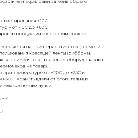
розрачный акриловый адгезив общего
:
этикетирования +10С
ур – от -10С до +60С
ировки продукции с коротким сроком
ствляется на принтерах этикеток (термо- и
пользования красящей ленты (риббона).
также применяются в весовом оборудовании в
термочеков на товары.
ев при температуре от +20С до +25С и
0-50%. Хранить вдали от отопительных
ямых солнечных лучей.
0мм
КО