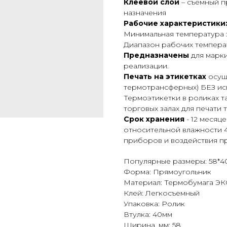
Клеевой слой
– съемный п
назначения
Рабочие характеристики
Минимальная температура 
Диапазон рабочих температ
Предназначены
для марк
реализации.
Печать на этикетках
осуще
термотрансферных) БЕЗ ис
Термоэтикетки в роликах 
торговых залах для печати 
Срок хранения
- 12 месяц
относительной влажности 4
приборов и воздействия пр
Популярные размеры: 58*4
Форма: Прямоугольник
Материал: Термобумага Э
Клей: Легкосъемный
Упаковка: Ролик
Втулка: 40мм
Ширина, мм: 58