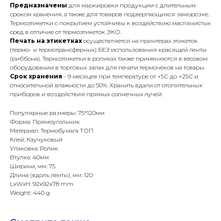
Предназначены
для маркировки продукции с длительным
сроком хранения, а также для товаров подвергающихся заморозке.
Термоэтикетки с покрытием устойчивы к воздействию маслянистых
сред в отличие от термоэтикеток ЭКО.
Печать на этикетках
осуществляется на принтерах этикеток
(термо- и термотрансферных) БЕЗ использования красящей ленты
(риббона). Термоэтикетки в роликах также применяются в весовом
оборудовании в торговых залах для печати термочеков на товары.
Срок хранения
- 9 месяцев при температуре от +5С до +25С и
относительной влажности до 50%. Хранить вдали от отопительных
приборов и воздействия прямых солнечных лучей.
Популярные размеры: 75*120мм
Форма: Прямоугольник
Материал: Термобумага ТОП
Клей: Каучуковый
Упаковка: Ролик
Втулка: 40мм
Ширина, мм: 75
Длина (вдоль ленты), мм: 120
LxWxH: 92x92x78 mm
Weight: 440 g