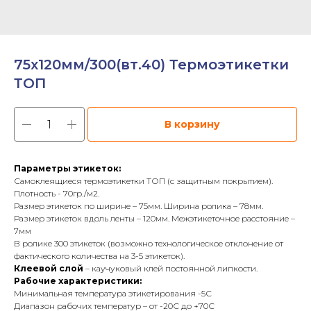
75х120мм/300(вт.40) Термоэтикетки
ТОП
В корзину
Параметры этикеток:
Самоклеящиеся термоэтикетки ТОП (с защитным покрытием).
Плотность - 70гр./м2.
Размер этикеток по ширине – 75мм. Ширина ролика – 78мм.
Размер этикеток вдоль ленты – 120мм. Межэтикеточное расстояние –
7мм
В ролике 300 этикеток (возможно технологическое отклонение от
фактического количества на 3-5 этикеток).
Клеевой слой
– каучуковый клей постоянной липкости.
Рабочие характеристики:
Минимальная температура этикетирования -5С
Диапазон рабочих температур – от -20С до +70С