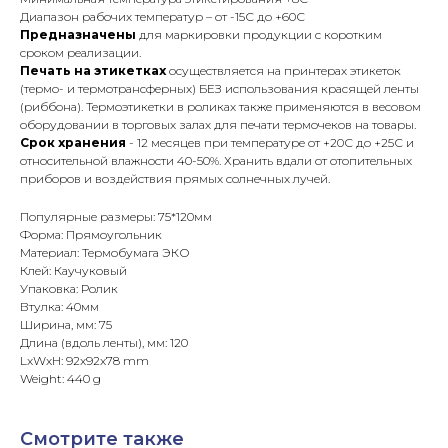
Диапазон рабочих температур – от -15С до +60С
Предназначены
для маркировки продукции с коротким
сроком реализации.
Печать на этикетках
осуществляется на принтерах этикеток
(термо- и термотрансферных) БЕЗ использования красящей ленты
(риббона). Термоэтикетки в роликах также применяются в весовом
оборудовании в торговых залах для печати термочеков на товары.
Срок хранения
- 12 месяцев при температуре от +20С до +25С и
относительной влажности 40-50%. Хранить вдали от отопительных
приборов и воздействия прямых солнечных лучей.
Популярные размеры: 75*120мм
Форма: Прямоугольник
Материал: Термобумага ЭКО
Клей: Каучуковый
Упаковка: Ролик
Втулка: 40мм
Ширина, мм: 75
Длина (вдоль ленты), мм: 120
LxWxH: 92x92x78 mm
Weight: 440 g
Смотрите также