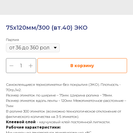
75х120мм/300 (вт.40) ЭКО
Партия
В корзину
Самоклеящиеся термоэтикетки без покрытия (ЭКО). Плотность -
70гр./м2.
Размер этикеток по ширине – 75мм. Ширина ролика – 78мм.
Размер этикеток вдоль ленты – 120мм. Межэтикеточное расстояние –
7мм
В ролике 300 этикеток (возможно технологическое отклонение от
фактического количества на 3-5 этикеток).
Клеевой слой
– каучуковый клей постоянной липкости.
Рабочие характеристики:
Минимальная температура этикетирования +8С