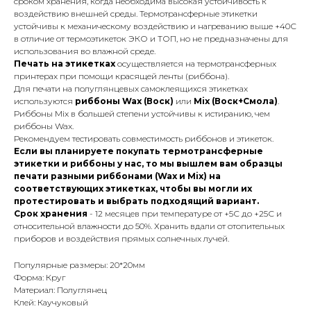
сроком хранения, когда необходима высокая устойчивость к
воздействию внешней среды. Термотрансферные этикетки
устойчивы к механическому воздействию и нагреванию выше +40С
в отличие от термоэтикеток ЭКО и ТОП, но не предназначены для
использования во влажной среде.
Печать на этикетках
осуществляется на термотрансферных
принтерах при помощи красящей ленты (риббона).
Для печати на полуглянцевых самоклеящихся этикетках
используются
риббоны Wax (Воск)
или
Mix (Воск+Смола)
.
Риббоны Mix в большей степени устойчивы к истиранию, чем
риббоны Wax.
Рекомендуем тестировать совместимость риббонов и этикеток.
Если вы планируете покупать термотрансферные
этикетки и риббоны у нас, то мы вышлем вам образцы
печати разными риббонами (Wax и Mix) на
соответствующих этикетках, чтобы вы могли их
протестировать и выбрать подходящий вариант.
Срок хранения
- 12 месяцев при температуре от +5С до +25С и
относительной влажности до 50%. Хранить вдали от отопительных
приборов и воздействия прямых солнечных лучей.
Популярные размеры: 20*20мм
Форма: Круг
Материал: Полуглянец
Клей: Каучуковый