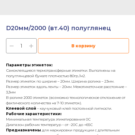
D20мм/2000 (вт.40) полуглянец
В корзину
Параметры этикеток:
Самоклеящиеся термотрансферные этикетки. Выполнены на
полуглянцевой бумаге плотностью 80гр./м2.
Размер этикеток по ширине – 20мм. Ширина ролика – 23мм.
Размер этикеток вдоль ленты – 20мм. Межэтикеточное расстояние –
3,3мм
В ролике 2000 этикеток (возможно технологическое отклонение от
фактического количества на 7-10 этикеток).
Клеевой слой
– каучуковый клей постоянной липкости.
Рабочие характеристики:
Минимальная температура этикетирования 0С
Диапазон рабочих температур – от -20С до +65С
Предназначены
для маркировки продукции с длительным