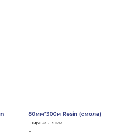
in
80мм*300м Resin (смола)
Ширина - 80мм
Длина ленты- 300м