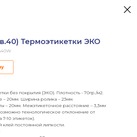
в.40) Термоэтикетки ЭКО
)s40W
ну
ки без покрытия (ЭКО). Плотность - 70гр./м2.
 – 20мм. Ширина ролика – 23мм.
ты – 20мм. Межэтикеточное расстояние – 3,3мм
(возможно технологическое отклонение от
 7-10 этикеток).
й клей постоянной липкости.
: