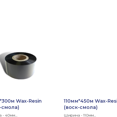
*300м Wax-Resin
110мм*450м Wax-Res
-смола)
(воск-смола)
 - 40мм
Ширина - 110мм