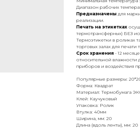
Минимальная температура 
Диапазон рабочих температ
Предназначены
для марк
реализации.
Печать на этикетках
осуще
термотрансферных) БЕЗ ис
Термоэтикетки в роликах 
торговых залах для печати 
Срок хранения
- 12 месяц
относительной влажности д
приборов и воздействия пр
Популярные размеры: 20*2
Форма: Квадрат
Материал: Термобумага Э
Клей: Каучуковый
Упаковка: Ролик
Втулка: 40мм
Ширина, мм: 20
Длина (вдоль ленты), мм: 20