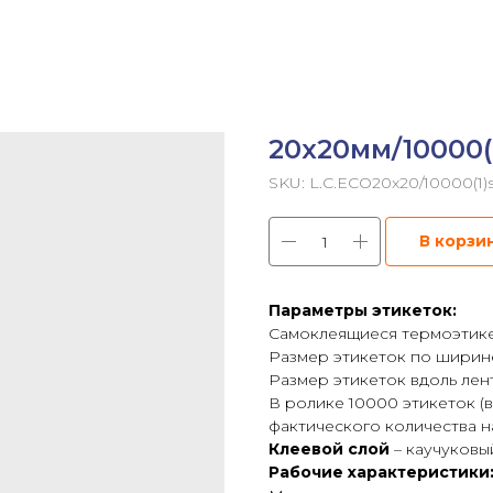
20х20мм/10000(
SKU:
L.C.ECO20x20/10000(1
В корзи
Параметры этикеток:
Самоклеящиеся термоэтикет
Размер этикеток по ширине
Размер этикеток вдоль лен
В ролике 10000 этикеток 
фактического количества на
Клеевой слой
– каучуковы
Рабочие характеристики