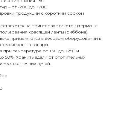
этикетирования -5С
ур – от -20С до +70С
ировки продукции с коротким сроком
ствляется на принтерах этикеток (термо- и
пользования красящей ленты (риббона).
также применяются в весовом оборудовании в
термочеков на товары.
ев при температуре от +5С до +25С и
о 50%. Хранить вдали от отопительных
ямых солнечных лучей.
0мм
КО