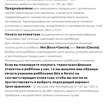
Диапазон рабочих температур – от -15С до +65С
Предназначены
для маркировки продукции с длительным
сроком реализации или хранения, а также для товаров
подвергающихся заморозке, воздействию влаги, высоких
температур. Термотрансферные полипропиленовые этикетки
устойчивы к механическому воздействию и нагреванию выше +40С
в отличие от термоэтикеток ЭКО и ТОП.
Печать на этикетках
осуществляется на термотрансферных
принтерах при помощи красящей ленты (риббона).
Для печати на полипропиленовых самоклеящихся этикетках
используются риббоны
Mix (Воск+Смола)
или
Resin (Смола)
.
Выбор типа риббона индивидуален для разных условий хранения
и эксплуатации продукции с этикеткой.
Рекомендуем тестировать совместимость риббонов и этикеток.
Если вы планируете покупать термотрансферные
этикетки и риббоны у нас, то мы вышлем вам образцы
печати разными риббонами (Mix и Resin) на
соответствующих этикетках, чтобы вы могли их
протестировать и выбрать подходящий вариант.
Срок хранения
- 12 месяцев при температуре от +5С до +25С и
относительной влажности до 50%. Хранить вдали от отопительных
приборов и воздействия прямых солнечных лучей.