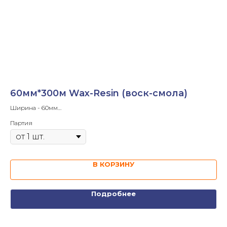
60мм*300м Wax-Resin (воск-смола)
8
Ширина - 60мм
Ши
Длина ленты- 300м
Дл
Партия
Па
Диаметр втулки - 1'
Диа
Намотка - OUT
Нам
В КОРЗИНУ
Подробнее