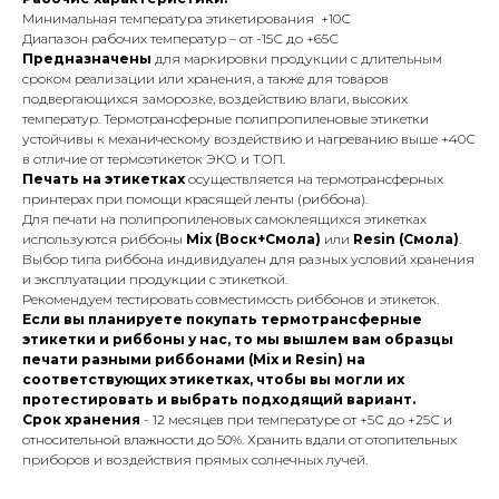
Минимальная температура этикетирования +10С
Диапазон рабочих температур – от -15С до +65С
Предназначены
для маркировки продукции с длительным
сроком реализации или хранения, а также для товаров
подвергающихся заморозке, воздействию влаги, высоких
температур. Термотрансферные полипропиленовые этикетки
устойчивы к механическому воздействию и нагреванию выше +40С
в отличие от термоэтикеток ЭКО и ТОП.
Печать на этикетках
осуществляется на термотрансферных
принтерах при помощи красящей ленты (риббона).
Для печати на полипропиленовых самоклеящихся этикетках
используются риббоны
Mix (Воск+Смола)
или
Resin (Смола)
.
Выбор типа риббона индивидуален для разных условий хранения
и эксплуатации продукции с этикеткой.
Рекомендуем тестировать совместимость риббонов и этикеток.
Если вы планируете покупать термотрансферные
этикетки и риббоны у нас, то мы вышлем вам образцы
печати разными риббонами (Mix и Resin) на
соответствующих этикетках, чтобы вы могли их
протестировать и выбрать подходящий вариант.
Срок хранения
- 12 месяцев при температуре от +5С до +25С и
относительной влажности до 50%. Хранить вдали от отопительных
приборов и воздействия прямых солнечных лучей.