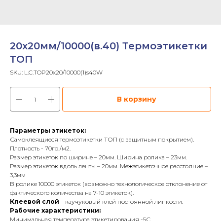
20х20мм/10000(в.40) Термоэтикетки
ТОП
SKU:
L.C.TOP20x20/10000(1)s40W
В корзину
Параметры этикеток:
Самоклеящиеся термоэтикетки ТОП (с защитным покрытием).
Плотность - 70гр./м2.
Размер этикеток по ширине – 20мм. Ширина ролика – 23мм.
Размер этикеток вдоль ленты – 20мм. Межэтикеточное расстояние –
3,3мм
В ролике 10000 этикеток (возможно технологическое отклонение от
фактического количества на 7-10 этикеток).
Клеевой слой
– каучуковый клей постоянной липкости.
Рабочие характеристики:
Минимальная температура этикетирования -5С