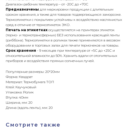
Диапазон рабочих температур – от -20С до +70С
Предназначены
для маркировки продукции с длительным
сроком хранения, а также для товаров подвергающихся заморозке.
Термоэтикетки с покрытием устойчивы к воздействию маслянистых
сред в отличие от термоэтикеток ЭКО.
Печать на этикетках
осуществляется на принтерах этикеток
(термо- и термотрансферных) БЕЗ использования красящей ленты
(риббона). Термоэтикетки в роликах также применяются в весовом
оборудовании в торговых залах для печати термочеков на товары.
Срок хранения
- 9 месяцев при температуре от +5С до +25С и
относительной влажности до 50%. Хранить вдали от отопительных
приборов и воздействия прямых солнечных лучей.
Популярные размеры: 20*20мм
Форма: Квадрат
Материал: Термобумага ТОП
Клей: Каучуковый
Упаковка: Ролик
Втулка: 40мм
Ширина, мм: 20
Длина (вдоль ленты), мм: 20
Смотрите также