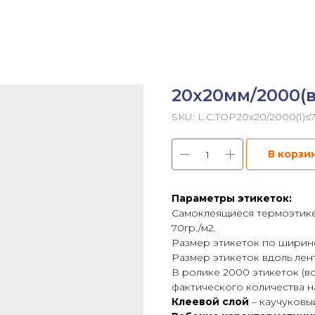
20х20мм/2000(в
SKU:
L.C.TOP20x20/2000(1)
В корзи
Параметры этикеток:
Самоклеящиеся термоэтикет
70гр./м2.
Размер этикеток по ширине
Размер этикеток вдоль лен
В ролике 2000 этикеток (
фактического количества на
Клеевой слой
– каучуковы