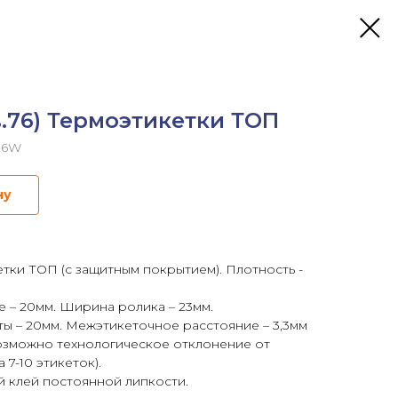
.76) Термоэтикетки ТОП
s76W
ну
ки ТОП (с защитным покрытием). Плотность -
 – 20мм. Ширина ролика – 23мм.
ты – 20мм. Межэтикеточное расстояние – 3,3мм
возможно технологическое отклонение от
 7-10 этикеток).
й клей постоянной липкости.