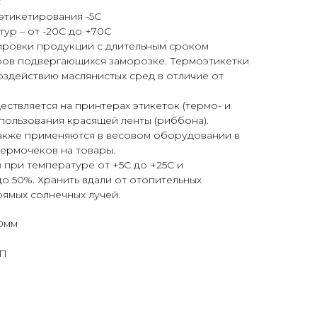
:
этикетирования -5С
ур – от -20С до +70С
ировки продукции с длительным сроком
аров подвергающихся заморозке. Термоэтикетки
оздействию маслянистых сред в отличие от
ствляется на принтерах этикеток (термо- и
пользования красящей ленты (риббона).
также применяются в весовом оборудовании в
термочеков на товары.
в при температуре от +5С до +25С и
о 50%. Хранить вдали от отопительных
ямых солнечных лучей.
0мм
ОП