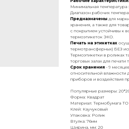
Рабочие характеристики
Минимальная температура 
Диапазон рабочих температ
Предназначены
для марк
хранения, а также для тов
с покрытием устойчивы к в
термоэтикеток ЭКО.
Печать на этикетках
осуще
термотрансферных) БЕЗ ис
Термоэтикетки в роликах 
торговых залах для печати 
Срок хранения
- 9 месяце
относительной влажности д
приборов и воздействия пр
Популярные размеры: 20*2
Форма: Квадрат
Материал: Термобумага Т
Клей: Каучуковый
Упаковка: Ролик
Втулка: 76мм
Ширина, мм: 20