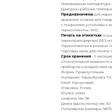
Минимальная температура 
Диапазон рабочих температ
Предназначены
для марк
хранения, а также для тов
с покрытием устойчивы к в
термоэтикеток ЭКО.
Печать на этикетках
осуще
термотрансферных) БЕЗ ис
Термоэтикетки в роликах 
торговых залах для печати 
Срок хранения
- 9 месяце
относительной влажности д
приборов и воздействия пр
Форма: Прямоугольник
Материал: Термобумага Т
Клей: Каучуковый
Упаковка: Ролик
Втулка: 40мм
Ширина, мм: 58
Длина (вдоль ленты), мм: 30
Популярные размеры: 58*3