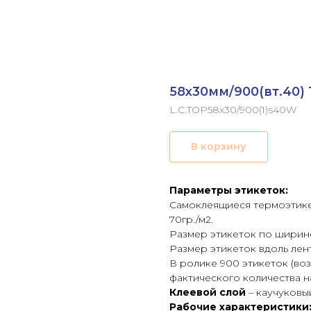
58х30мм/900(вт.40)
L.C.TOP58x30/900(1)s40W
В корзину
Параметры этикеток:
Самоклеящиеся термоэтикет
70гр./м2.
Размер этикеток по ширине
Размер этикеток вдоль лен
В ролике 900 этикеток (в
фактического количества на
Клеевой слой
– каучуковы
Рабочие характеристики