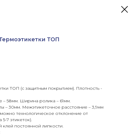
 Термоэтикетки ТОП
ки ТОП (с защитным покрытием). Плотность -
 – 58мм. Ширина ролика – 61мм.
ты – 30мм. Межэтикеточное расстояние – 3,9мм
озможно технологическое отклонение от
 5-7 этикеток).
й клей постоянной липкости.
: