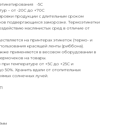
этикетирования -5С
ур – от -20С до +70С
ировки продукции с длительным сроком
аров подвергающихся заморозке. Термоэтикетки
оздействию маслянистых сред в отличие от
ствляется на принтерах этикеток (термо- и
пользования красящей ленты (риббона).
также применяются в весовом оборудовании в
термочеков на товары.
в при температуре от +5С до +25С и
о 50%. Хранить вдали от отопительных
ямых солнечных лучей.
ОП
0мм