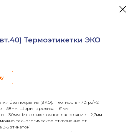
вт.40) Термоэтикетки ЭКО
ну
ки без покрытия (ЭКО). Плотность - 70гр./м2.
 – 58мм. Ширина ролика – 61мм.
ты – 30мм. Межэтикеточное расстояние – 2,7мм
озможно технологическое отклонение от
 3-5 этикеток).