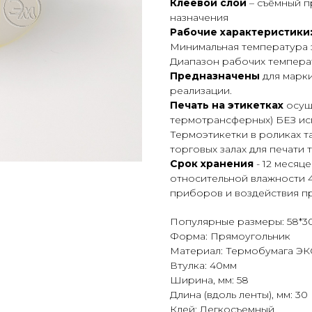
Клеевой слой
– съёмный п
назначения
Рабочие характеристики
Минимальная температура 
Диапазон рабочих температ
Предназначены
для марк
реализации.
Печать на этикетках
осуще
термотрансферных) БЕЗ ис
Термоэтикетки в роликах 
торговых залах для печати 
Срок хранения
- 12 месяц
относительной влажности 4
приборов и воздействия пр
Популярные размеры: 58*3
Форма: Прямоугольник
Материал: Термобумага Э
Втулка: 40мм
Ширина, мм: 58
Длина (вдоль ленты), мм: 30
Клей: Легкосъемный