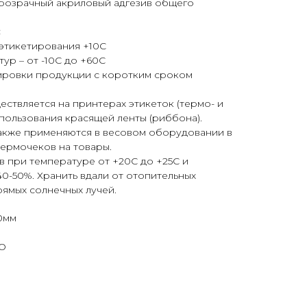
розрачный акриловый адгезив общего
:
этикетирования +10С
ур – от -10С до +60С
ировки продукции с коротким сроком
ствляется на принтерах этикеток (термо- и
пользования красящей ленты (риббона).
также применяются в весовом оборудовании в
термочеков на товары.
ев при температуре от +20С до +25С и
0-50%. Хранить вдали от отопительных
ямых солнечных лучей.
0мм
КО