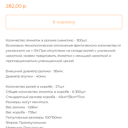
282,00
р.
В корзину
Количество этикеток в ролике (намотка) - 300шт.
Возможно технологическое отклонение фактического количества от
указанного на +-5%.
При отсутствии на складе ролей с указанной
намоткой, можем предложить этикетки с меньшей намоткой и
пропорционально уменьшенной ценой.
Внешний диаметр ролика - 95мм;
Диаметр втулки - 40мм;
Количество ролей в коробе - 27шт.
Общее количество этикеток в коробе - 6 300шт.
Стандартный размер короба - 45см*33см*17см.
Размеры могут меняться.
Вес ролика - 0,66кг.
Вес короба - 17,8кг.
Популярные размеры: 100*150мм
Форма: Прямоугольник
Материал: Полуглянец