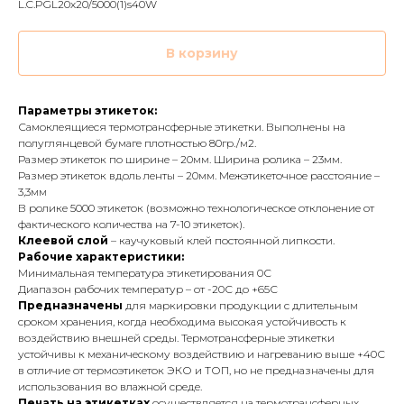
L.C.PGL20x20/5000(1)s40W
В корзину
Параметры этикеток:
Самоклеящиеся термотрансферные этикетки. Выполнены на
полуглянцевой бумаге плотностью 80гр./м2.
Размер этикеток по ширине – 20мм. Ширина ролика – 23мм.
Размер этикеток вдоль ленты – 20мм. Межэтикеточное расстояние –
3,3мм
В ролике 5000 этикеток (возможно технологическое отклонение от
фактического количества на 7-10 этикеток).
Клеевой слой
– каучуковый клей постоянной липкости.
Рабочие характеристики:
Минимальная температура этикетирования 0С
Диапазон рабочих температур – от -20С до +65С
Предназначены
для маркировки продукции с длительным
сроком хранения, когда необходима высокая устойчивость к
воздействию внешней среды. Термотрансферные этикетки
устойчивы к механическому воздействию и нагреванию выше +40С
в отличие от термоэтикеток ЭКО и ТОП, но не предназначены для
использования во влажной среде.
Печать на этикетках
осуществляется на термотрансферных