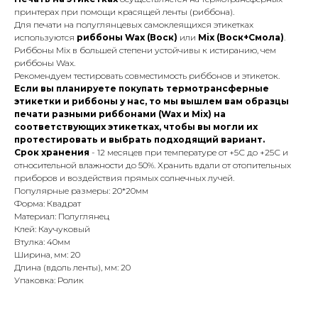
принтерах при помощи красящей ленты (риббона).
Для печати на полуглянцевых самоклеящихся этикетках
используются
риббоны Wax (Воск)
или
Mix (Воск+Смола)
.
Риббоны Mix в большей степени устойчивы к истиранию, чем
риббоны Wax.
Рекомендуем тестировать совместимость риббонов и этикеток.
Если вы планируете покупать термотрансферные
этикетки и риббоны у нас, то мы вышлем вам образцы
печати разными риббонами (Wax и Mix) на
соответствующих этикетках, чтобы вы могли их
протестировать и выбрать подходящий вариант.
Срок хранения
- 12 месяцев при температуре от +5С до +25С и
относительной влажности до 50%. Хранить вдали от отопительных
приборов и воздействия прямых солнечных лучей.
Популярные размеры: 20*20мм
Форма: Квадрат
Материал: Полуглянец
Клей: Каучуковый
Втулка: 40мм
Ширина, мм: 20
Длина (вдоль ленты), мм: 20
Упаковка: Ролик