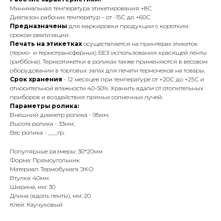
Минимальная температура этикетирования +8С
Диапазон рабочих температур – от -15С до +60С
Предназначены
для маркировки продукции с коротким
сроком реализации.
Печать на этикетках
осуществляется на принтерах этикеток
(термо- и термотрансферных) БЕЗ использования красящей ленты
(риббона). Термоэтикетки в роликах также применяются в весовом
оборудовании в торговых залах для печати термочеков на товары.
Срок хранения
- 12 месяцев при температуре от +20С до +25С и
относительной влажности 40-50%. Хранить вдали от отопительных
приборов и воздействия прямых солнечных лучей.
Параметры ролика:
Внешний диаметр ролика - 95мм;
Высота ролика - 33мм;
Вес ролика - ___гр.
Популярные размеры: 30*20мм
Форма: Прямоугольник
Материал: Термобумага ЭКО
Втулка: 40мм
Ширина, мм: 30
Длина (вдоль ленты), мм: 20
Клей: Каучуковый