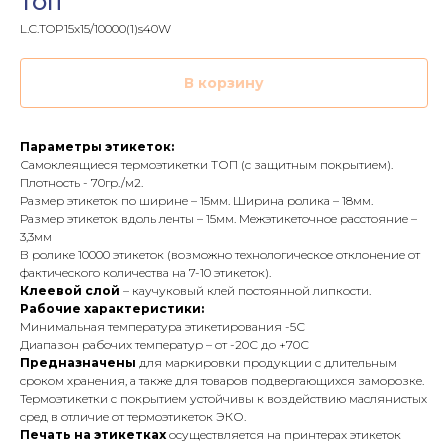
ТОП
L.C.TOP15x15/10000(1)s40W
В корзину
Параметры этикеток:
Самоклеящиеся термоэтикетки ТОП (с защитным покрытием).
Плотность - 70гр./м2.
Размер этикеток по ширине – 15мм. Ширина ролика – 18мм.
Размер этикеток вдоль ленты – 15мм. Межэтикеточное расстояние –
3,3мм
В ролике 10000 этикеток (возможно технологическое отклонение от
фактического количества на 7-10 этикеток).
Клеевой слой
– каучуковый клей постоянной липкости.
Рабочие характеристики:
Минимальная температура этикетирования -5С
Диапазон рабочих температур – от -20С до +70С
Предназначены
для маркировки продукции с длительным
сроком хранения, а также для товаров подвергающихся заморозке.
Термоэтикетки с покрытием устойчивы к воздействию маслянистых
сред в отличие от термоэтикеток ЭКО.
Печать на этикетках
осуществляется на принтерах этикеток