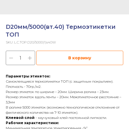
D20мм/5000(вт.40) Термоэтикетки
ТОП
SKU:
L.C.TOP.D20/5000(1)s40W
В корзину
Параметры этикеток:
Самоклеящиеся термоэтикетки ТОП (с защитным покрытием).
Плотность - 70гр./м2.
Размер этикеток по ширине – 20мм. Ширина ролика – 23мм.
Размер этикеток вдоль ленты – 20мм. Межэтикеточное расстояние –
3,3мм
В ролике 5000 этикеток (возможно технологическое отклонение от
фактического количества на 7-10 этикеток).
Клеевой слой
– каучуковый клей постоянной липкости.
Рабочие характеристики:
Минимальная температура этикетирования -5С