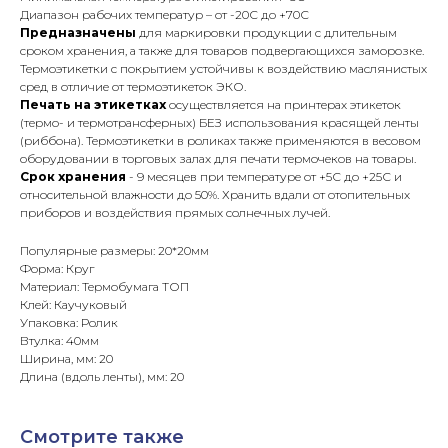
Диапазон рабочих температур – от -20С до +70С
Предназначены
для маркировки продукции с длительным
сроком хранения, а также для товаров подвергающихся заморозке.
Термоэтикетки с покрытием устойчивы к воздействию маслянистых
сред в отличие от термоэтикеток ЭКО.
Печать на этикетках
осуществляется на принтерах этикеток
(термо- и термотрансферных) БЕЗ использования красящей ленты
(риббона). Термоэтикетки в роликах также применяются в весовом
оборудовании в торговых залах для печати термочеков на товары.
Срок хранения
- 9 месяцев при температуре от +5С до +25С и
относительной влажности до 50%. Хранить вдали от отопительных
приборов и воздействия прямых солнечных лучей.
Популярные размеры: 20*20мм
Форма: Круг
Материал: Термобумага ТОП
Клей: Каучуковый
Упаковка: Ролик
Втулка: 40мм
Ширина, мм: 20
Длина (вдоль ленты), мм: 20
Смотрите также