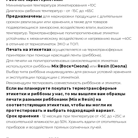
Минимальная температура этикетирования +10С
Диапазон рабочих температур – от -15С до +65С
Предназначены
для маркировки продукции с длительным
сроком реализации или хранения, а также для товаров
подвергающихся заморозке, воздействию влаги, высоких
температур. Термотрансферные полипропиленовые этикетки
устойчивы к механическому воздействию и нагреванию выше +40С
в отличие от термоэтикеток ЭКО и ТОП.
Печать на этикетках
осуществляется на термотрансферных
принтерах при помощи красящей ленты (риббона).
Для печати на полипропиленовых самоклеящихся этикетках
используются риббоны
Mix (Воск+Смола)
или
Resin (Смола)
.
Выбор типа риббона индивидуален для разных условий хранения
и эксплуатации продукции с этикеткой.
Рекомендуем тестировать совместимость риббонов и этикеток.
Если вы планируете покупать термотрансферные
этикетки и риббоны у нас, то мы вышлем вам образцы
печати разными риббонами (Mix и Resin) на
соответствующих этикетках, чтобы вы могли их
протестировать и выбрать подходящий вариант.
Срок хранения
- 12 месяцев при температуре от +5С до +25С и
относительной влажности до 50%. Хранить вдали от отопительных
приборов и воздействия прямых солнечных лучей.