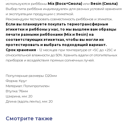
используются риббоны
Mix (Воск+Смола)
или
Resin (Смола)
.
Выбор типа риббона индивидуален для разных условий хранения
и эксплуатации продукции с этикеткой.
Рекомендуем тестировать совместимость риббонов и этикеток.
Если вы планируете покупать термотрансферные
этикетки и риббоны у нас, то мы вышлем вам образцы
печати разными риббонами (Mix и Resin) на
соответствующих этикетках, чтобы вы могли их
протестировать и выбрать подходящий вариант.
Срок хранения
- 12 месяцев при температуре от +5С до +25С и
относительной влажности до 50%. Хранить вдали от отопительных
приборов и воздействия прямых солнечных лучей.
Популярные размеры: D20мм
Форма: Круг
Материал: Полипропилен
Втулка: 76мм
Ширина, мм: 20
Длина (вдоль ленты), мм: 20
Смотрите также