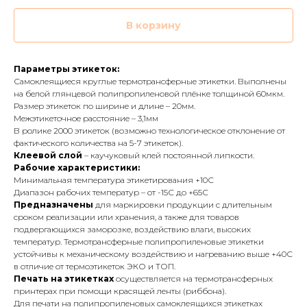
В корзину
Параметры этикеток:
Самоклеящиеся круглые термотрансферные этикетки. Выполнены
на белой глянцевой полипропиленовой плёнке толщиной 60мкм.
Размер этикеток по ширине и длине – 20мм.
Межэтикеточное расстояние – 3,1мм
В ролике 2000 этикеток (возможно технологическое отклонение от
фактического количества на 5-7 этикеток).
Клеевой слой
– каучуковый клей постоянной липкости.
Рабочие характеристики:
Минимальная температура этикетирования +10С
Диапазон рабочих температур – от -15С до +65С
Предназначены
для маркировки продукции с длительным
сроком реализации или хранения, а также для товаров
подвергающихся заморозке, воздействию влаги, высоких
температур. Термотрансферные полипропиленовые этикетки
устойчивы к механическому воздействию и нагреванию выше +40С
в отличие от термоэтикеток ЭКО и ТОП.
Печать на этикетках
осуществляется на термотрансферных
принтерах при помощи красящей ленты (риббона).
Для печати на полипропиленовых самоклеящихся этикетках