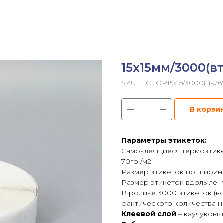
15х15мм/3000(в
SKU:
L.C.TOP15x15/3000(1)s7
В корзи
Параметры этикеток:
Самоклеящиеся термоэтикет
70гр./м2.
Размер этикеток по ширине
Размер этикеток вдоль лен
В ролике 3000 этикеток (
фактического количества на
Клеевой слой
– каучуковы