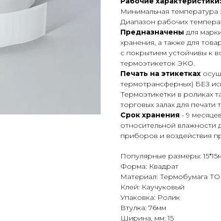
Рабочие характеристики
Минимальная температура 
Диапазон рабочих температ
Предназначены
для марк
хранения, а также для тов
с покрытием устойчивы к в
термоэтикеток ЭКО.
Печать на этикетках
осуще
термотрансферных) БЕЗ ис
Термоэтикетки в роликах 
торговых залах для печати 
Срок хранения
- 9 месяце
относительной влажности д
приборов и воздействия пр
Популярные размеры: 15*15
Форма: Квадрат
Материал: Термобумага Т
Клей: Каучуковый
Упаковка: Ролик
Втулка: 76мм
Ширина, мм: 15