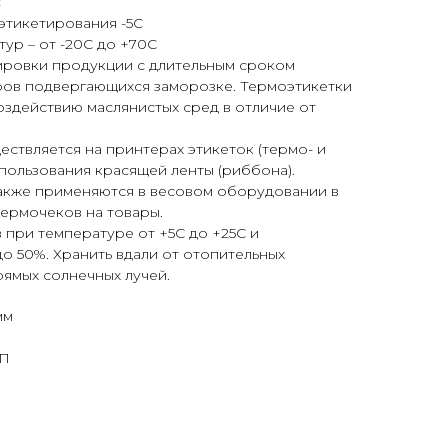
:
этикетирования -5С
ур – от -20С до +70С
ировки продукции с длительным сроком
аров подвергающихся заморозке. Термоэтикетки
оздействию маслянистых сред в отличие от
ствляется на принтерах этикеток (термо- и
пользования красящей ленты (риббона).
также применяются в весовом оборудовании в
термочеков на товары.
в при температуре от +5С до +25С и
о 50%. Хранить вдали от отопительных
ямых солнечных лучей.
мм
ОП