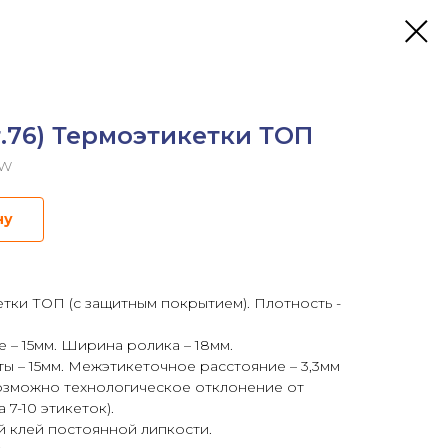
т.76) Термоэтикетки ТОП
6W
ну
ки ТОП (с защитным покрытием). Плотность -
 – 15мм. Ширина ролика – 18мм.
ты – 15мм. Межэтикеточное расстояние – 3,3мм
возможно технологическое отклонение от
 7-10 этикеток).
й клей постоянной липкости.