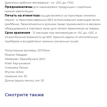
Диапазон рабочих температур – от -20С до +70С
Предназначены
для маркировки продукции с коротким
сроком реализации.
Печать на этикетках
осуществляется на принтерах этикеток
(термо- и термотрансферных) БЕЗ использования красящей ленты
(риббона). Термоэтикетки в роликах также применяются в весовом
оборудовании в торговых залах для печати термочеков на товары.
Срок хранения
- 12 месяцев при температуре от +5С до +25С и
относительной влажности до 50%. Хранить вдали от отопительных
приборов и воздействия прямых солнечных лучей.
Популярные размеры: 20*20мм
Форма: Квадрат
Материал: Термобумага ЭКО
Клей: Каучуковый
Упаковка: Ролик
Втулка: 40мм
Ширина, мм: 20
Длина (вдоль ленты), мм: 20
Смотрите также