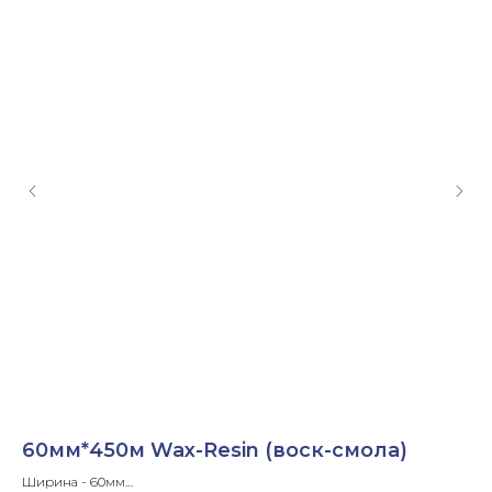
60мм*450м Wax-Resin (воск-смола)
8
Ширина - 60мм
Ши