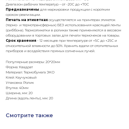
Диапазон рабочих температур – от -20С до +70С
Предназначены
для маркировки продукции с коротким
сроком реализации.
Печать на этикетках
осуществляется на принтерах этикеток
(термо- и термотрансферных) БЕЗ использования красящей ленты
(риббона). Термоэтикетки в роликах также применяются в весовом
оборудовании в торговых залах для печати термочеков на товары.
Срок хранения
- 12 месяцев при температуре от +5С до +25С и
относительной влажности до 50%. Хранить вдали от отопительных
приборов и воздействия прямых солнечных лучей.
Популярные размеры: 20*20мм
Форма: Квадрат
Материал: Термобумага ЭКО
Клей: Каучуковый
Упаковка: Ролик
Втулка: 40мм
Ширина, мм: 20
Длина (вдоль ленты), мм: 20
Смотрите также