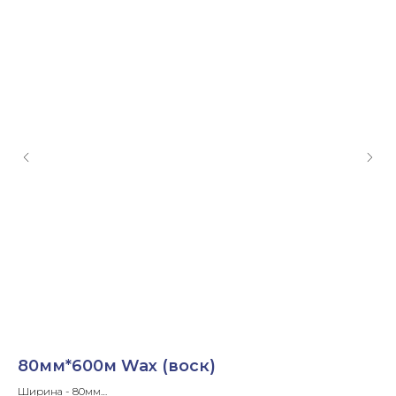
80мм*600м Wax (воск)
8
Ширина - 80мм
Ши