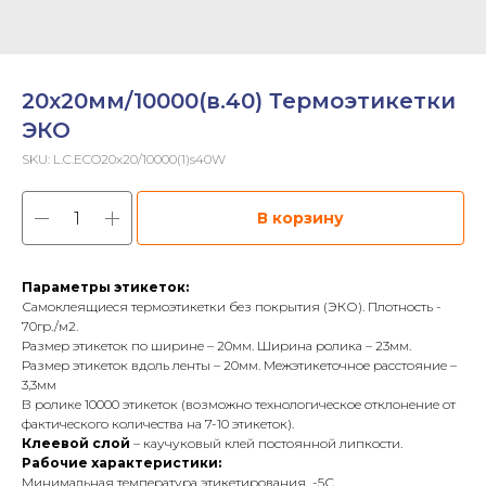
20х20мм/10000(в.40) Термоэтикетки
ЭКО
SKU:
L.C.ECO20x20/10000(1)s40W
В корзину
Параметры этикеток:
Самоклеящиеся термоэтикетки без покрытия (ЭКО). Плотность -
70гр./м2.
Размер этикеток по ширине – 20мм. Ширина ролика – 23мм.
Размер этикеток вдоль ленты – 20мм. Межэтикеточное расстояние –
3,3мм
В ролике 10000 этикеток (возможно технологическое отклонение от
фактического количества на 7-10 этикеток).
Клеевой слой
– каучуковый клей постоянной липкости.
Рабочие характеристики:
Минимальная температура этикетирования -5С